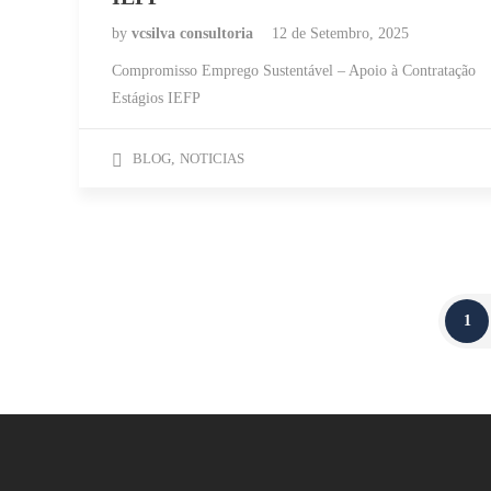
by
vcsilva consultoria
12 de Setembro, 2025
Compromisso Emprego Sustentável – Apoio à Contratação
Estágios IEFP
BLOG
,
NOTICIAS
1