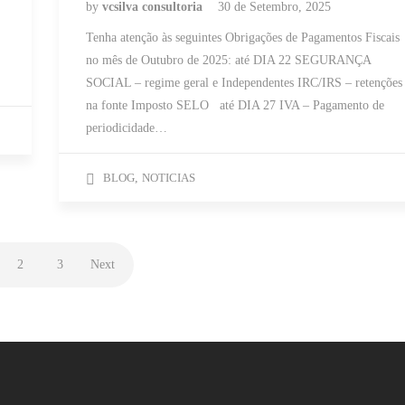
by
vcsilva consultoria
30 de Setembro, 2025
Tenha atenção às seguintes Obrigações de Pagamentos Fiscais
no mês de Outubro de 2025: até DIA 22 SEGURANÇA
SOCIAL – regime geral e Independentes IRC/IRS – retenções
na fonte Imposto SELO até DIA 27 IVA – Pagamento de
periodicidade…
BLOG
,
NOTICIAS
2
3
Next