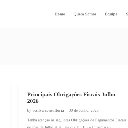
Home
Quem Somos
Equipa
S
Principais Obrigações Fiscais Julho
2026
by
vcsilva consultoria
30 de Junho, 2026
s
Tenha atenção às seguintes Obrigações de Pagamentos Fiscais
no mês de Julho 2026: até dia 15 IES – Informação