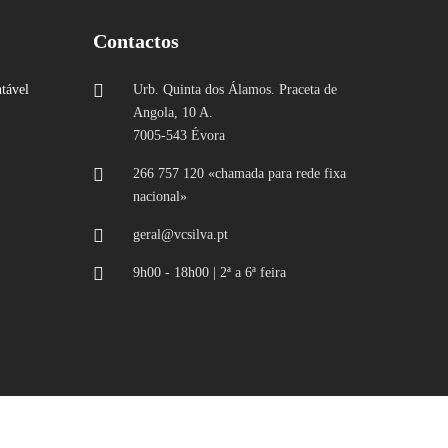
Contactos
tável
Urb. Quinta dos Álamos. Praceta de
Angola, 10 A.
7005-543 Évora
266 757 120 «chamada para rede fixa
nacional»
geral@vcsilva.pt
9h00 - 18h00 | 2ª a 6ª feira